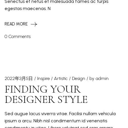
Senectus et netus et malesuada fames ac turpis
egestas maecenas. N
READ MORE
0 Comments
2022年3月5日
Inspire
Artistic
Design
by
admin
FINDING YOUR
DESIGNER STYLE
Sed augue lacus viverra vitae. Facilisi nullam vehicula
ipsum a arcu. Nibh nisl condimentum id venenatis
condimentu in vitae. Libero volutpat sed cras ornare