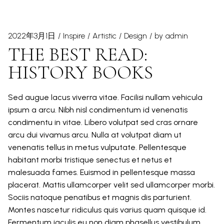
2022年3月1日
Inspire
Artistic
Design
by
admin
THE BEST READ:
HISTORY BOOKS
Sed augue lacus viverra vitae. Facilisi nullam vehicula
ipsum a arcu. Nibh nisl condimentum id venenatis
condimentu in vitae. Libero volutpat sed cras ornare
arcu dui vivamus arcu. Nulla at volutpat diam ut
venenatis tellus in metus vulputate. Pellentesque
habitant morbi tristique senectus et netus et
malesuada fames. Euismod in pellentesque massa
placerat. Mattis ullamcorper velit sed ullamcorper morbi.
Sociis natoque penatibus et magnis dis parturient.
Montes nascetur ridiculus quis varius quam quisque id.
Fermentum iaculis eu non diam phasellus vestibulum.