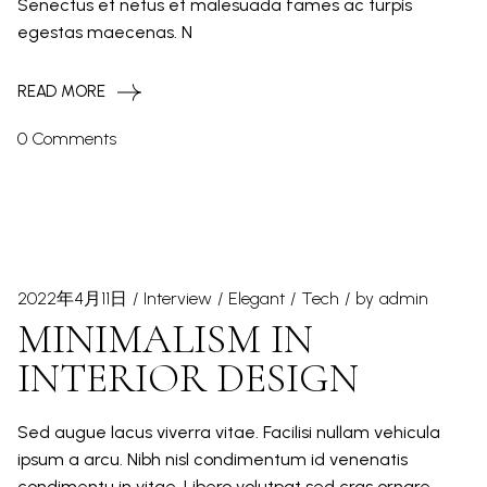
Senectus et netus et malesuada fames ac turpis
egestas maecenas. N
READ MORE
0 Comments
2022年4月11日
Interview
Elegant
Tech
by
admin
MINIMALISM IN
INTERIOR DESIGN
Sed augue lacus viverra vitae. Facilisi nullam vehicula
ipsum a arcu. Nibh nisl condimentum id venenatis
condimentu in vitae. Libero volutpat sed cras ornare