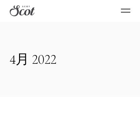
Skip
to
the
content
4月 2022